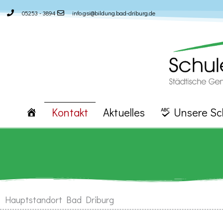
Zum
05253 - 3894
info.gsi@bildung.bad-driburg.de
Inhalt
springen
Kontakt
Aktuelles
Unsere Sc
Hauptstandort Bad Driburg