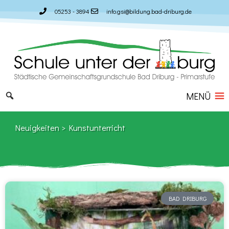
Zum
05253 - 3894
info.gsi@bildung.bad-driburg.de
Inhalt
springen
MENÜ
Neuigkeiten > Kunstunterricht
BAD DRIBURG